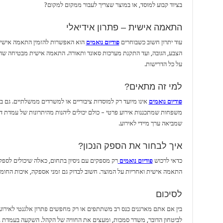
בציוד קבוע למוסד, או במוצר שצריך לעבור ממקום למקום?
התאמה אישית – פתרון אידיאלי
עוד יתרון חשוב כשבוחרים
פודיום נואמים
הוא האפשרות להזמין התאמה אישית –
הצבע, הגובה, ועד התקנת מערכות סאונד ותאורה. התאמה אישית מבטיחה שהפ
על כל הדרישות.
למי זה מתאים?
פודיום נואמים
אינו מיועד רק למוסדות ציבוריים או למשרדים ממשלתיים. גם בת
משפחות שמתכננות אירוע פרטי – כולם יכולים ליהנות מהיתרונות של עמדת ד
שמביאה ערך מיידי לאירוע.
איך לבחור את הספק הנכון?
כדאי לרכוש
פודיום נואמים
רק מספקים עם ניסיון בתחום, כאלה שיכולים לספק 
התאמה אישית ואחריות על המוצר. חשוב לבדוק גם זמני אספקה, איכות החומרי
לסיכום
בין אם אתם מארגנים כנס רב משתתפים או רק מחפשים פתרון אלגנטי לאירוע
לביטחון הדובר, משדר סמכות, ומעצים את החוויה של הקהל. השקעה בעמדת 