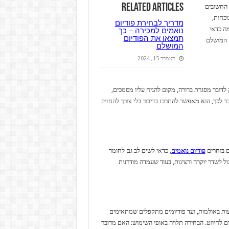
Related Articles
 החשובים
וכחות,
מדריך לבחירת פודיום
מה כדאי
נואמים למכירה – כך
תמצאו את הפודיום
ם המושלם
המושלם
דצמבר 15, 2024
לדובר מסגרת ברורה, מקום להניח עליו מסמכים,
בר לכך, הוא מאפשר להתרכז בדיבור בלי צורך להחזיק
ם בוחרים
פודיום נואמים
, כדאי לשים לב גם לחומר
ול לשדר יוקרה ורצינות, בעוד שעמדה מודרנית
ות באולמות, ועד פודיומים מתקפלים שמתאימים
ים לחיווט. הבחירה תלויה באופי השימוש: האם מדובר