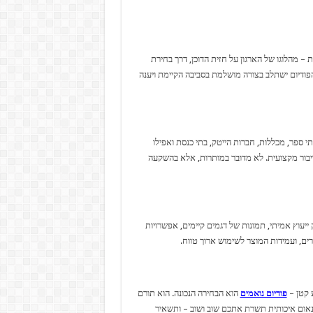
 מהלוגו של הארגון על חזית הדוכן, דרך בחירת
ודיום ישתלב בצורה מושלמת בסביבה הקיימת ויענה
י ספר, מכללות, חברות הייטק, בתי כנסת ואפילו
יבור מקצועית. לא מדובר במותרות, אלא בהשקעה
ייעוץ אמיתי, תמונות של דגמים קיימים, אפשרויות
ם, ועמידות המוצר לשימוש ארוך טווח.
 קטן –
פודיום נואמים
הוא הבחירה הנכונה. הוא תורם
נאום איכותית תשרת אתכם שוב ושוב – ותשאיר