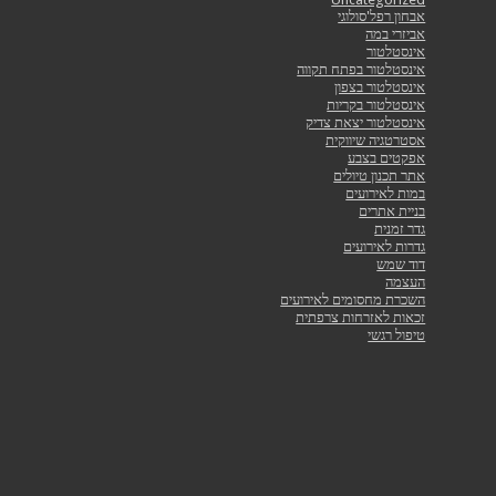
אבחון רפל'סולוגי
אביזרי במה
אינסטלטור
אינסטלטור בפתח תקווה
אינסטלטור בצפון
אינסטלטור בקריות
אינסטלטור יצאת צדיק
אסטרטגיה שיווקית
אפקטים בצבע
אתר תכנון טיולים
במות לאירועים
בניית אתרים
גדר זמנית
גדרות לאירועים
דוד שמש
העצמה
השכרת מחסומים לאירועים
זכאות לאזרחות צרפתית
טיפול רגשי