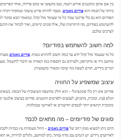
בין אם אתם מתכננים אירוע רשמי, כנס מקצועי או טקס פרידה, אחד הפריטים
ביותר על הבמה הוא
פודיום נואמים
. מעבר להיותו פריט עיצובי שמוסיף יוקרה ונ
הפודיום הוא גם כלי פרקטי עבור כל מי שעומד מול קהל. במאמר הבא נסקור ל
להשתמש בפודיום, מה היתרונות שלו, אילו סוגים קיימים, ואיך לבחור את הדג
לצרכים שלכם.
למה חשוב להשתמש בפודיום?
כל מי שנעמד מול קהל יודע עד כמה חשוב להרגיש בטוח.
פודיום נואמים
מעניק 
מחשב נייד או מיקרופון, ולעיתים גם תוספות כמו תאורה או חיבור לחשמל. מע
דברים בידיים, תורם לשפת גוף יציבה ומשדר מקצועיות.
עיצוב שמשפיע על החוויה
פודיום אינו רק כלי פונקציונלי – הוא חלק מהשפה העיצובית של הבמה. כשאת
הגלם (עץ, זכוכית, מתכת), לצבעים ולפרטים הקטנים. פודיום בעיצוב אלגנטי יכ
מזכוכית תתאים יותר לכנסים חדשניים או לאירועי טכנולוגיה.
סוגים של פודיומים – מה מתאים לכם?
היום ניתן למצוא מגוון רחב של
פודיום נואמים
– החל מעמדות עץ כבדות לקביע
לאירועים ניידים. יש דגמים עם מדף נסתר, כיס למחשב, גלגלים לניידות, או תא